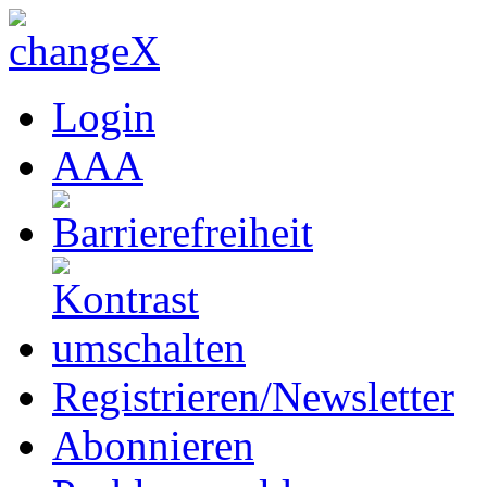
Login
A
A
A
Registrieren/Newsletter
Abonnieren