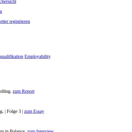
bersicht
en
tter registrieren
qualifikation
Employability
olling.
zum Report
g. | Folge 3 |
zum Essay
en in Balance.
zum Interview