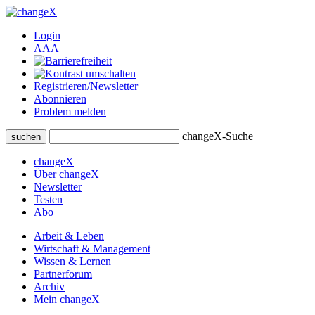
Login
A
A
A
Registrieren/Newsletter
Abonnieren
Problem melden
changeX-Suche
suchen
changeX
Über changeX
Newsletter
Testen
Abo
Arbeit & Leben
Wirtschaft & Management
Wissen & Lernen
Partnerforum
Archiv
Mein changeX