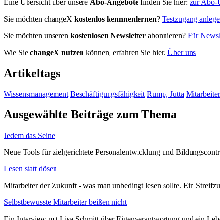
Eine Übersicht über unsere
Abo-Angebote
finden Sie hier:
zur Abo-Ü
Sie möchten changeX
kostenlos kennnenlernen
?
Testzugang anleg
Sie möchten unseren
kostenlosen Newsletter
abonnieren?
Für Newsle
Wie Sie
changeX nutzen
können, erfahren Sie hier.
Über uns
Artikeltags
Wissensmanagement
Beschäftigungsfähigkeit
Rump, Jutta
Mitarbeiter
Ausgewählte Beiträge zum Thema
Jedem das Seine
Neue Tools für zielgerichtete Personalentwicklung und Bildungscontr
Lesen statt dösen
Mitarbeiter der Zukunft - was man unbedingt lesen sollte. Ein Streifzu
Selbstbewusste Mitarbeiter beißen nicht
Ein Interview mit Lisa Schmitt über Eigenverantwortung und ein Leb