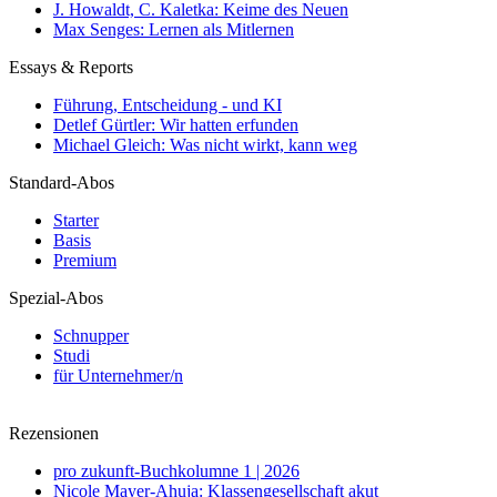
J. Howaldt, C. Kaletka: Keime des Neuen
Max Senges: Lernen als Mitlernen
Essays & Reports
Führung, Entscheidung - und KI
Detlef Gürtler: Wir hatten erfunden
Michael Gleich: Was nicht wirkt, kann weg
Standard-Abos
Starter
Basis
Premium
Spezial-Abos
Schnupper
Studi
für Unternehmer/n
Rezensionen
pro zukunft-Buchkolumne 1 | 2026
Nicole Mayer-Ahuja: Klassengesellschaft akut