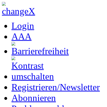
Login
A
A
A
Registrieren/Newsletter
Abonnieren