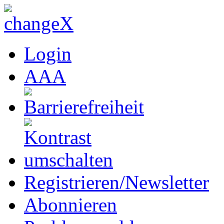
Login
A
A
A
Registrieren/Newsletter
Abonnieren