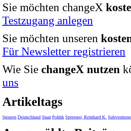
Sie möchten changeX
kost
Testzugang anlegen
Sie möchten unseren
koste
Für Newsletter registrieren
Wie Sie
changeX nutzen
kö
uns
Artikeltags
Steuern
Deutschland
Staat
Politik
Sprenger, Reinhard K.
Subvention