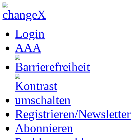
Login
A
A
A
Registrieren/Newsletter
Abonnieren