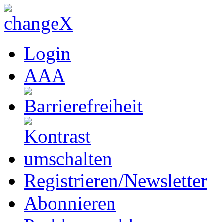
Login
A
A
A
Registrieren/Newsletter
Abonnieren