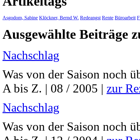
Artikeltags
Asgodom, Sabine
Klöckner, Bernd W.
Redeangst
Rente
Büroarbeit
F
Ausgewählte Beiträge
Nachschlag
Was von der Saison noch üb
A bis Z. | 08 / 2005 |
zur Re
Nachschlag
Was von der Saison noch üb