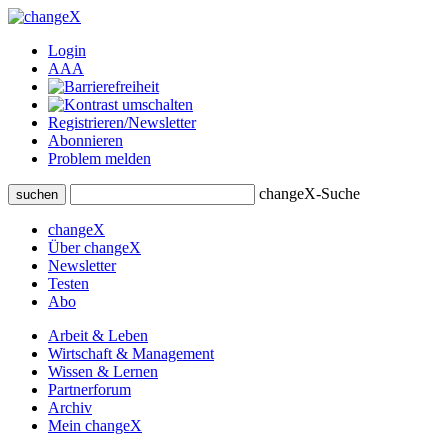
Login
A
A
A
Registrieren/Newsletter
Abonnieren
Problem melden
changeX-Suche
suchen
changeX
Über changeX
Newsletter
Testen
Abo
Arbeit & Leben
Wirtschaft & Management
Wissen & Lernen
Partnerforum
Archiv
Mein changeX