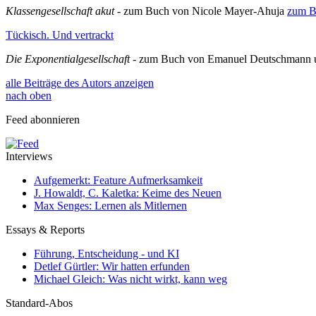
Klassengesellschaft akut
- zum Buch von Nicole Mayer-Ahuja
zum B
Tückisch. Und vertrackt
Die Exponentialgesellschaft
- zum Buch von Emanuel Deutschmann u
alle Beiträge des Autors anzeigen
nach oben
Feed abonnieren
Interviews
Aufgemerkt: Feature Aufmerksamkeit
J. Howaldt, C. Kaletka: Keime des Neuen
Max Senges: Lernen als Mitlernen
Essays & Reports
Führung, Entscheidung - und KI
Detlef Gürtler: Wir hatten erfunden
Michael Gleich: Was nicht wirkt, kann weg
Standard-Abos