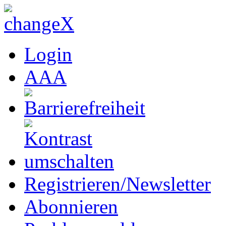
Login
A
A
A
Registrieren/Newsletter
Abonnieren