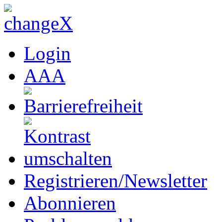
Login
A
A
A
Registrieren/Newsletter
Abonnieren