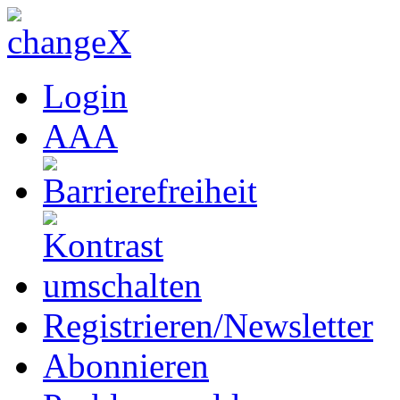
Login
A
A
A
Registrieren/Newsletter
Abonnieren