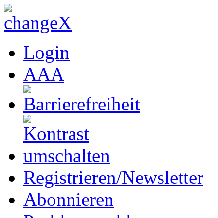
Login
A
A
A
Registrieren/Newsletter
Abonnieren