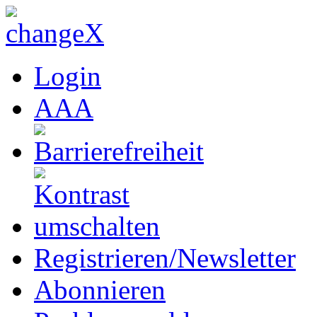
Login
A
A
A
Registrieren/Newsletter
Abonnieren