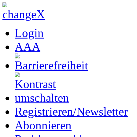
Login
A
A
A
Registrieren/Newsletter
Abonnieren