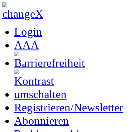
Login
A
A
A
Registrieren/Newsletter
Abonnieren