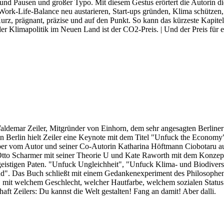
 und Pausen und großer Typo. Mit diesem Gestus erörtert die Autorin d
ork-Life-Balance neu austarieren, Start-ups gründen, Klima schützen, Ch
urz, prägnant, präzise und auf den Punkt. So kann das kürzeste Kapitel
der Klimapolitik im Neuen Land ist der CO2-Preis. | Und der Preis für 
 Waldemar Zeiler, Mitgründer von Einhorn, dem sehr angesagten Berlin
 Berlin hielt Zeiler eine Keynote mit dem Titel "Unfuck the Economy"
aber vom Autor und seiner Co-Autorin Katharina Höftmann Ciobotaru au
tto Scharmer mit seiner Theorie U und Kate Raworth mit dem Konzep
eistigen Paten. "Unfuck Ungleichheit", "Unfuck Klima- und Biodiversit
. Das Buch schließt mit einem Gedankenexperiment des Philosophen Jo
, mit welchem Geschlecht, welcher Hautfarbe, welchem sozialen Status 
haft Zeilers: Du kannst die Welt gestalten! Fang an damit! Aber dalli.