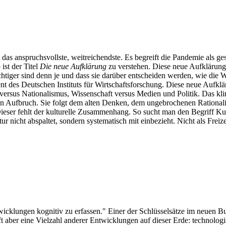
t das anspruchsvollste, weitreichendste. Es begreift die Pandemie als 
ist der Titel
Die neue Aufklärung
zu verstehen. Diese neue Aufklärung 
wichtiger sind denn je und dass sie darüber entscheiden werden, wie di
 des Deutschen Instituts für Wirtschaftsforschung. Diese neue Aufkläru
mus versus Nationalismus, Wissenschaft versus Medien und Politik. Das 
n Aufbruch. Sie folgt dem alten Denken, dem ungebrochenen Rationali
Dieser fehlt der kulturelle Zusammenhang. So sucht man den Begriff K
nicht abspaltet, sondern systematisch mit einbezieht. Nicht als Freiz
wicklungen kognitiv zu erfassen." Einer der Schlüsselsätze im neuen B
ft aber eine Vielzahl anderer Entwicklungen auf dieser Erde: technologis