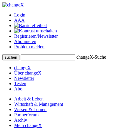
Login
A
A
A
Registrieren/Newsletter
Abonnieren
Problem melden
changeX-Suche
suchen
changeX
Über changeX
Newsletter
Testen
Abo
Arbeit & Leben
Wirtschaft & Management
Wissen & Lernen
Partnerforum
Archiv
Mein changeX