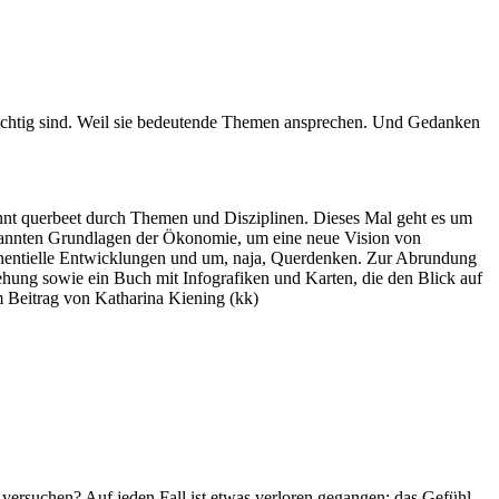
ichtig sind. Weil sie bedeutende Themen ansprechen. Und Gedanken
ohnt querbeet durch Themen und Disziplinen. Dieses Mal geht es um
kannten Grundlagen der Ökonomie, um eine neue Vision von
onentielle Entwicklungen und um, naja, Querdenken. Zur Abrundung
ziehung sowie ein Buch mit Infografiken und Karten, die den Blick auf
m Beitrag von Katharina Kiening (kk)
 versuchen? Auf jeden Fall ist etwas verloren gegangen: das Gefühl,