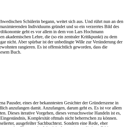
r schwedischen Schülerin begann, weitet sich aus. Und rührt nun an den
maximierenden Individuums gründet und so ein verzerrtes Bild des
ardökonomie geht es vor allem in dem von Lars Hochmann
en akademischen Lehre, die (so ein zentraler Kritikpunkt) zu dem
 gar nicht. Aber spürbar ist der unbedingte Wille zur Veränderung der
hnten rangieren. Es ist offensichtlich geworden, dass die
diesem Buch.
a Pausder, eines der bekanntesten Gesichter der Gründerszene in
dlich anzufangen damit. Anzufangen, darum geht es. Es ist vor allem
ten. Dieses iterative Vorgehen, dieses versuchsweise Handeln ist es,
 Eingeständnis, Komplexität oftmals nicht beherrschen zu können.
elierter, ausgefeilter Sachbuchtext. Sondern eine Rede, eher