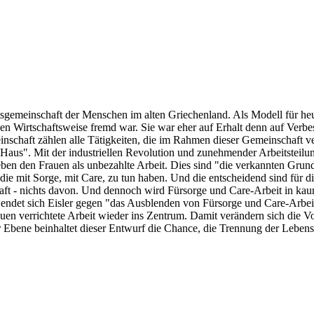
tsgemeinschaft der Menschen im alten Griechenland. Als Modell für heut
n Wirtschaftsweise fremd war. Sie war eher auf Erhalt denn auf Verbess
einschaft zählen alle Tätigkeiten, die im Rahmen dieser Gemeinschaft v
 Haus". Mit der industriellen Revolution und zunehmender Arbeitsteilun
eben den Frauen als unbezahlte Arbeit. Dies sind "die verkannten Gru
, die mit Sorge, mit Care, zu tun haben. Und die entscheidend sind für
chaft - nichts davon. Und dennoch wird Fürsorge und Care-Arbeit in kau
endet sich Eisler gegen "das Ausblenden von Fürsorge und Care-Arbeit i
n verrichtete Arbeit wieder ins Zentrum. Damit verändern sich die Vor
r Ebene beinhaltet dieser Entwurf die Chance, die Trennung der Leben