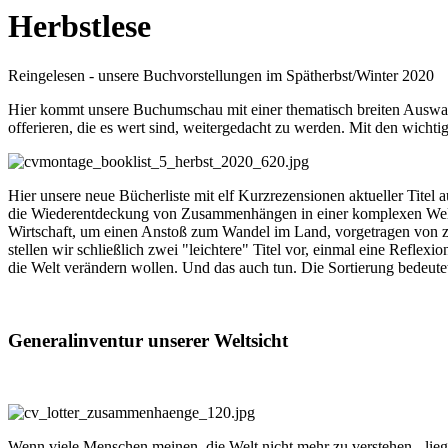
Herbstlese
Reingelesen - unsere Buchvorstellungen im Spätherbst/Winter 2020
Hier kommt unsere Buchumschau mit einer thematisch breiten Auswa
offerieren, die es wert sind, weitergedacht zu werden. Mit den wichti
Hier unsere neue Bücherliste mit elf Kurzrezensionen aktueller Tit
die Wiederentdeckung von Zusammenhängen in einer komplexen Welt,
Wirtschaft, um einen Anstoß zum Wandel im Land, vorgetragen von z
stellen wir schließlich zwei "leichtere" Titel vor, einmal eine Refle
die Welt verändern wollen. Und das auch tun. Die Sortierung bedeut
Generalinventur unserer Weltsicht
Wenn viele Menschen meinen, die Welt nicht mehr zu verstehen - liegt