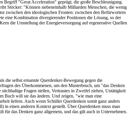
en Begriff "Great Acceleration" geprägt, die große Beschleunigung.
eibt Stöcker: "Können siebeneinhalb Milliarden Menschen, die wenig
utor zwischen den ideologischen Fronten: zwischen den Befürwortern
e eine Kombination divergierender Positionen die Lösung, so der
n Kern die Umstellung der Energieversorgung auf regenerative Quellen
 als die selbst ernannte Querdenker-Bewegung gegen die
interfragen des Überkommenen, um den Musterbruch, um "das Denken
tichhaltige Fragen stellen, Vertrautes in Zweifel ziehen, Untätigkeit
em Buch will sie das ändern. Und zeigen, "wie man eine
rbeit liefern. Auch wenn Schüller Querdenken somit ganz anders
ll) in einen anderen Kontext gestellt. Über Querdenken muss man
 gilt für das Denken ganz allgemein, und das gilt auch in Unternehmen.