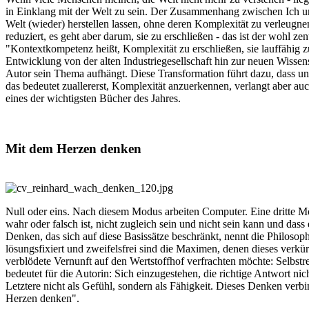
in Einklang mit der Welt zu sein. Der Zusammenhang zwischen Ich 
Welt (wieder) herstellen lassen, ohne deren Komplexität zu verleugn
reduziert, es geht aber darum, sie zu erschließen - das ist der wohl
"Kontextkompetenz heißt, Komplexität zu erschließen, sie lauffähig z
Entwicklung von der alten Industriegesellschaft hin zur neuen Wissen
Autor sein Thema aufhängt. Diese Transformation führt dazu, dass u
das bedeutet zuallererst, Komplexität anzuerkennen, verlangt aber au
eines der wichtigsten Bücher des Jahres.
Mit dem Herzen denken
Null oder eins. Nach diesem Modus arbeiten Computer. Eine dritte M
wahr oder falsch ist, nicht zugleich sein und nicht sein kann und das
Denken, das sich auf diese Basissätze beschränkt, nennt die Philosop
lösungsfixiert und zweifelsfrei sind die Maximen, denen dieses verkür
verblödete Vernunft auf den Wertstoffhof verfrachten möchte: Selbst
bedeutet für die Autorin: Sich einzugestehen, die richtige Antwort ni
Letztere nicht als Gefühl, sondern als Fähigkeit. Dieses Denken ver
Herzen denken".