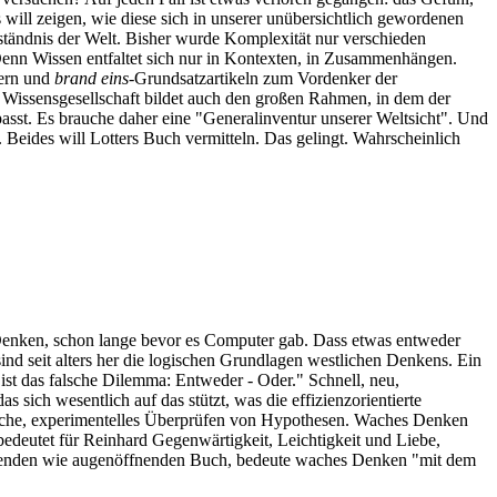
will zeigen, wie diese sich in unserer unübersichtlich gewordenen
ständnis der Welt. Bisher wurde Komplexität nur verschieden
. Denn Wissen entfaltet sich nur in Kontexten, in Zusammenhängen.
hern und
brand eins
-Grundsatzartikeln zum Vordenker der
ur Wissensgesellschaft bildet auch den großen Rahmen, in dem der
sst. Es brauche daher eine "Generalinventur unserer Weltsicht". Und
 Beides will Lotters Buch vermitteln. Das gelingt. Wahrscheinlich
s Denken, schon lange bevor es Computer gab. Dass etwas entweder
sind seit alters her die logischen Grundlagen westlichen Denkens. Ein
ist das falsche Dilemma: Entweder - Oder." Schnell, neu,
sich wesentlich auf das stützt, was die effizienzorientierte
sprüche, experimentelles Überprüfen von Hypothesen. Waches Denken
 bedeutet für Reinhard Gegenwärtigkeit, Leichtigkeit und Liebe,
ozierenden wie augenöffnenden Buch, bedeute waches Denken "mit dem