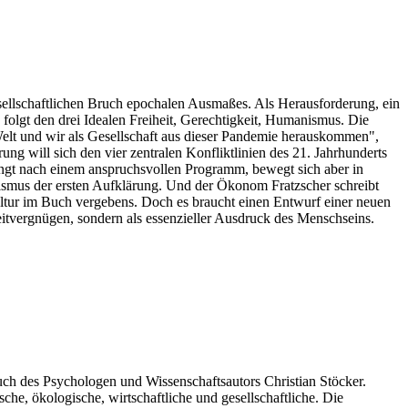
gesellschaftlichen Bruch epochalen Ausmaßes. Als Herausforderung, ein
folgt den drei Idealen Freiheit, Gerechtigkeit, Humanismus. Die
e Welt und wir als Gesellschaft aus dieser Pandemie herauskommen",
ng will sich den vier zentralen Konfliktlinien des 21. Jahrhunderts
klingt nach einem anspruchsvollen Programm, bewegt sich aber in
smus der ersten Aufklärung. Und der Ökonom Fratzscher schreibt
ultur im Buch vergebens. Doch es braucht einen Entwurf einer neuen
eitvergnügen, sondern als essenzieller Ausdruck des Menschseins.
uch des Psychologen und Wissenschaftsautors Christian Stöcker.
che, ökologische, wirtschaftliche und gesellschaftliche. Die