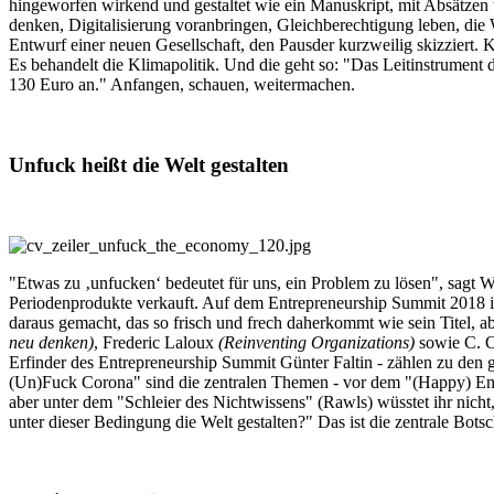
hingeworfen wirkend und gestaltet wie ein Manuskript, mit Absätzen
denken, Digitalisierung voranbringen, Gleichberechtigung leben, die W
Entwurf einer neuen Gesellschaft, den Pausder kurzweilig skizziert. K
Es behandelt die Klimapolitik. Und die geht so: "Das Leitinstrument 
130 Euro an." Anfangen, schauen, weitermachen.
Unfuck heißt die Welt gestalten
"Etwas zu ‚unfucken‘ bedeutet für uns, ein Problem zu lösen", sagt
Periodenprodukte verkauft. Auf dem Entrepreneurship Summit 2018 in
daraus gemacht, das so frisch und frech daherkommt wie sein Titel, 
neu denken)
, Frederic Laloux
(Reinventing Organizations)
sowie C. O
Erfinder des Entrepreneurship Summit Günter Faltin - zählen zu den g
(Un)Fuck Corona" sind die zentralen Themen - vor dem "(Happy) End"
aber unter dem "Schleier des Nichtwissens" (Rawls) wüsstet ihr nicht
unter dieser Bedingung die Welt gestalten?" Das ist die zentrale Botsc