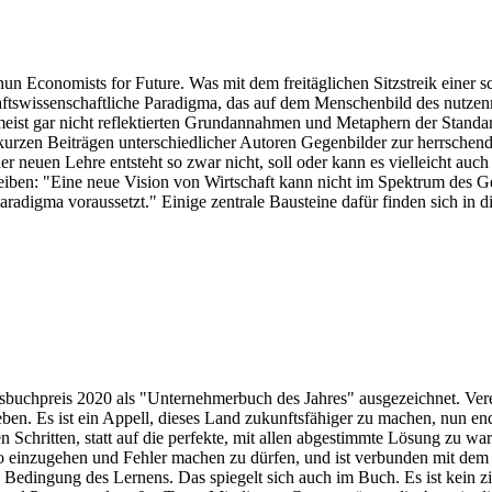
nd nun Economists for Future. Was mit dem freitäglichen Sitzstreik eine
ftswissenschaftliche Paradigma, das auf dem Menschenbild des nutzen
ist gar nicht reflektierten Grundannahmen und Metaphern der Stand
 kurzen Beiträgen unterschiedlicher Autoren Gegenbilder zur herrschend
r neuen Lehre entsteht so zwar nicht, soll oder kann es vielleicht auch
en: "Eine neue Vision von Wirtschaft kann nicht im Spektrum des Gewo
radigma voraussetzt." Einige zentrale Bausteine dafür finden sich in 
uchpreis 2020 als "Unternehmerbuch des Jahres" ausgezeichnet. Veren
eben. Es ist ein Appell, dieses Land zukunftsfähiger zu machen, nun en
 Schritten, statt auf die perfekte, mit allen abgestimmte Lösung zu war
iko einzugehen und Fehler machen zu dürfen, und ist verbunden mit dem
 Bedingung des Lernens. Das spiegelt sich auch im Buch. Es ist kein zis