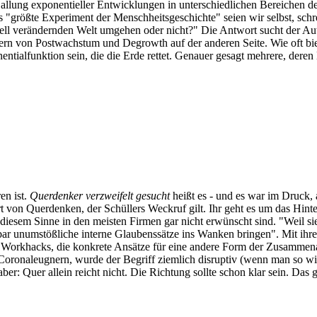
 Ballung exponentieller Entwicklungen in unterschiedlichen Bereichen d
"größte Experiment der Menschheitsgeschichte" seien wir selbst, schr
iell verändernden Welt umgehen oder nicht?" Die Antwort sucht der A
rn von Postwachstum und Degrowth auf der anderen Seite. Wie oft biet
ntialfunktion sein, die die Erde rettet. Genauer gesagt mehrere, dere
en ist.
Querdenker verzweifelt gesucht
heißt es - und es war im Druck,
t von Querdenken, der Schüllers Weckruf gilt. Ihr geht es um das H
iesem Sinne in den meisten Firmen gar nicht erwünscht sind. "Weil sie s
bar unumstößliche interne Glaubenssätze ins Wanken bringen". Mit ihr
5 Workhacks, die konkrete Ansätze für eine andere Form der Zusammena
 Coronaleugnern, wurde der Begriff ziemlich disruptiv (wenn man so wi
ber: Quer allein reicht nicht. Die Richtung sollte schon klar sein. Das