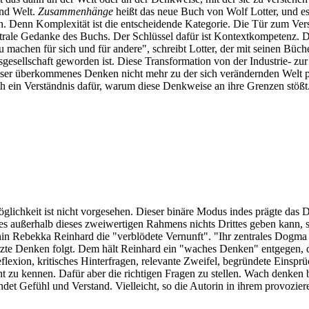
und Welt.
Zusammenhänge
heißt das neue Buch von Wolf Lotter, und es 
en. Denn Komplexität ist die entscheidende Kategorie. Die Tür zum Ver
 zentrale Gedanke des Buchs. Der Schlüssel dafür ist Kontextkompetenz
u machen für sich und für andere", schreibt Lotter, der mit seinen Büc
sgesellschaft geworden ist. Diese Transformation von der Industrie- z
nser überkommenes Denken nicht mehr zu der sich verändernden Welt pa
ch ein Verständnis dafür, warum diese Denkweise an ihre Grenzen stößt.
öglichkeit ist nicht vorgesehen. Dieser binäre Modus indes prägte da
s es außerhalb dieses zweiwertigen Rahmens nichts Drittes geben kann, 
hin Rebekka Reinhard die "verblödete Vernunft". "Ihr zentrales Dogma 
zte Denken folgt. Dem hält Reinhard ein "waches Denken" entgegen, das 
reflexion, kritisches Hinterfragen, relevante Zweifel, begründete Ein
cht zu kennen. Dafür aber die richtigen Fragen zu stellen. Wach denken
bindet Gefühl und Verstand. Vielleicht, so die Autorin in ihrem prov