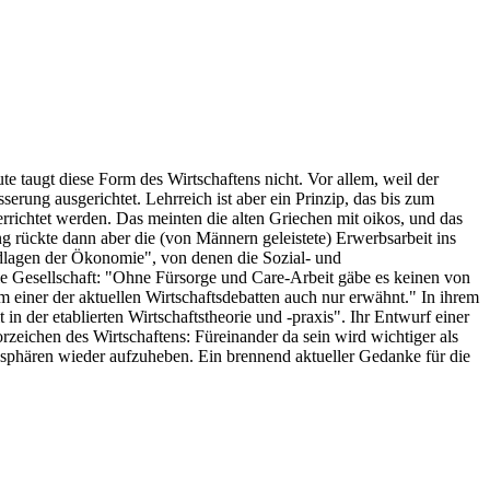
e taugt diese Form des Wirtschaftens nicht. Vor allem, weil der
erung ausgerichtet. Lehrreich ist aber ein Prinzip, das bis zum
errichtet werden. Das meinten die alten Griechen mit oikos, und das
g rückte dann aber die (von Männern geleistete) Erwerbsarbeit ins
ndlagen der Ökonomie", von denen die Sozial- und
 die Gesellschaft: "Ohne Fürsorge und Care-Arbeit gäbe es keinen von
m einer der aktuellen Wirtschaftsdebatten auch nur erwähnt." In ihrem
n der etablierten Wirtschaftstheorie und -praxis". Ihr Entwurf einer
zeichen des Wirtschaftens: Füreinander da sein wird wichtiger als
ssphären wieder aufzuheben. Ein brennend aktueller Gedanke für die