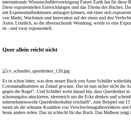
internationale Wissenschaftlervereinigung Future Earth hat für diese
Diese exponentiellen Entwicklungen sind das Thema des Buches. Das 
mit Exponentialfunktionen anfangen können, mit einer sich exponent
von Markt, Wachstum und Innovation auf der einen und den Verfechte
Autor. Letztlich, so die überraschende Wendung, werde es eine Expone
ist - und zwar exponentiell.
Quer allein reicht nicht
Es ist schon bitter, was dem neuen Buch von Anne Schüller widerfahr
Coronamaßnahmen an Zulauf gewann. Das ist nun sicher nicht die Ar
gegen die Regel". Und Schüller weist darauf hin, dass Querdenker in d
schonungslos attackieren, ideenreich um die Ecke denken und schein
unternehmensweite Querdenkerkultur erschafft", zum Beispiel mit 1
meint als die seltsame Koalition von Verschwörungstheoretikern und
heute anders reden. Das ist schlecht für das Buch. Das Malheur zeigt a