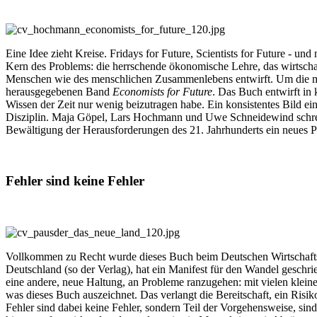
Eine Idee zieht Kreise. Fridays for Future, Scientists for Future - u
Kern des Problems: die herrschende ökonomische Lehre, das wirtscha
Menschen wie des menschlichen Zusammenlebens entwirft. Um die me
herausgegebenen Band
Economists for Future
. Das Buch entwirft in
Wissen der Zeit nur wenig beizutragen habe. Ein konsistentes Bild eine
Disziplin. Maja Göpel, Lars Hochmann und Uwe Schneidewind schreib
Bewältigung der Herausforderungen des 21. Jahrhunderts ein neues Pa
Fehler sind keine Fehler
Vollkommen zu Recht wurde dieses Buch beim Deutschen Wirtschaftsb
Deutschland (so der Verlag), hat ein Manifest für den Wandel geschri
eine andere, neue Haltung, an Probleme ranzugehen: mit vielen kleinen
was dieses Buch auszeichnet. Das verlangt die Bereitschaft, ein Ris
Fehler sind dabei keine Fehler, sondern Teil der Vorgehensweise, sind