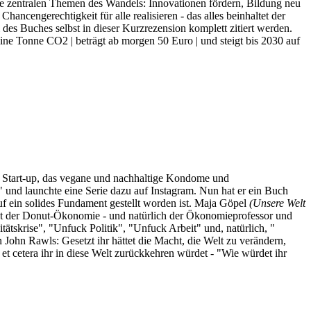
ie zentralen Themen des Wandels: Innovationen fördern, Bildung neu
ancengerechtigkeit für alle realisieren - das alles beinhaltet der
 des Buches selbst in dieser Kurzrezension komplett zitiert werden.
eine Tonne CO2 | beträgt ab morgen 50 Euro | und steigt bis 2030 auf
er Start-up, das vegane und nachhaltige Kondome und
 und launchte eine Serie dazu auf Instagram. Nun hat er ein Buch
f ein solides Fundament gestellt worden ist. Maja Göpel
(Unsere Welt
t der Donut-Ökonomie - und natürlich der Ökonomieprofessor und
ätskrise", "Unfuck Politik", "Unfuck Arbeit" und, natürlich, "
hn Rawls: Gesetzt ihr hättet die Macht, die Welt zu verändern,
et cetera ihr in diese Welt zurückkehren würdet - "Wie würdet ihr