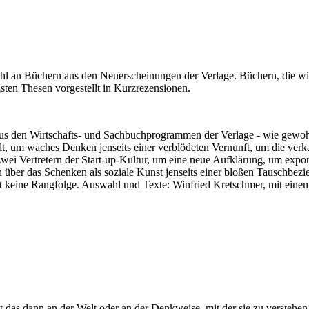
hl an Büchern aus den Neuerscheinungen der Verlage. Büchern, die w
gsten Thesen vorgestellt in Kurzrezensionen.
el aus den Wirtschafts- und Sachbuchprogrammen der Verlage - wie gew
 um waches Denken jenseits einer verblödeten Vernunft, um die ver
wei Vertretern der Start-up-Kultur, um eine neue Aufklärung, um exp
xion über das Schenken als soziale Kunst jenseits einer bloßen Tauschbe
et keine Rangfolge. Auswahl und Texte: Winfried Kretschmer, mit eine
 das dann an der Welt oder an der Denkweise, mit der sie zu verstehen