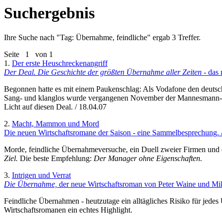
Suchergebnis
Ihre Suche nach "
Tag: Übernahme, feindliche
" ergab 3 Treffer.
Seite
1
von 1
1.
Der erste Heuschreckenangriff
Der Deal. Die Geschichte der größten Übernahme aller Zeiten
- das
Begonnen hatte es mit einem Paukenschlag: Als Vodafone den deut
Sang- und klanglos wurde vergangenen November der Mannesmann-Proze
Licht auf diesen Deal. / 18.04.07
2.
Macht, Mammon und Mord
Die neuen Wirtschaftsromane der Saison - eine Sammelbesprechung. 
Morde, feindliche Übernahmeversuche, ein Duell zweier Firmen und di
Ziel.
Die beste Empfehlung:
Der Manager ohne Eigenschaften.
3.
Intrigen und Verrat
Die Übernahme,
der neue Wirtschaftsroman von Peter Waine und Mi
Feindliche Übernahmen - heutzutage ein alltägliches Risiko für jed
Wirtschaftsromanen ein echtes Highlight.