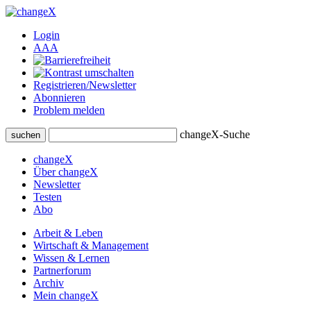
Login
A
A
A
Registrieren/Newsletter
Abonnieren
Problem melden
changeX-Suche
suchen
changeX
Über changeX
Newsletter
Testen
Abo
Arbeit & Leben
Wirtschaft & Management
Wissen & Lernen
Partnerforum
Archiv
Mein changeX