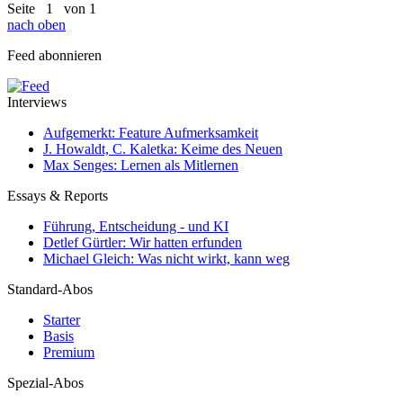
Seite
1
von 1
nach oben
Feed abonnieren
Interviews
Aufgemerkt: Feature Aufmerksamkeit
J. Howaldt, C. Kaletka: Keime des Neuen
Max Senges: Lernen als Mitlernen
Essays & Reports
Führung, Entscheidung - und KI
Detlef Gürtler: Wir hatten erfunden
Michael Gleich: Was nicht wirkt, kann weg
Standard-Abos
Starter
Basis
Premium
Spezial-Abos