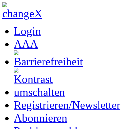
Login
A
A
A
Registrieren/Newsletter
Abonnieren