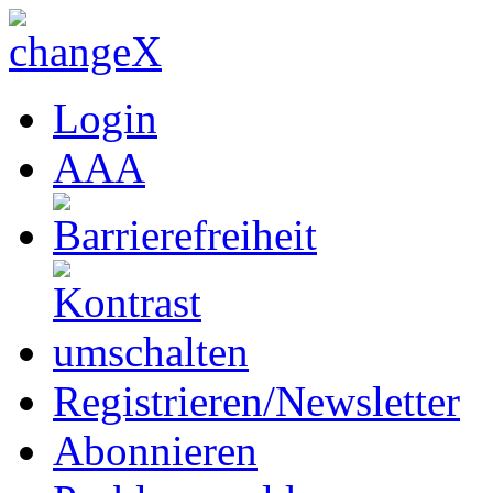
Login
A
A
A
Registrieren/Newsletter
Abonnieren