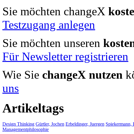
Sie möchten changeX
kost
Testzugang anlegen
Sie möchten unseren
koste
Für Newsletter registrieren
Wie Sie
changeX nutzen
kö
uns
Artikeltags
Design Thinking
Gürtler, Jochen
Erbeldinger, Juergen
Spiekermann, 
Managementphilosophie