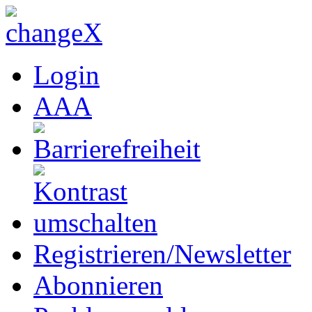
Login
A
A
A
Registrieren/Newsletter
Abonnieren