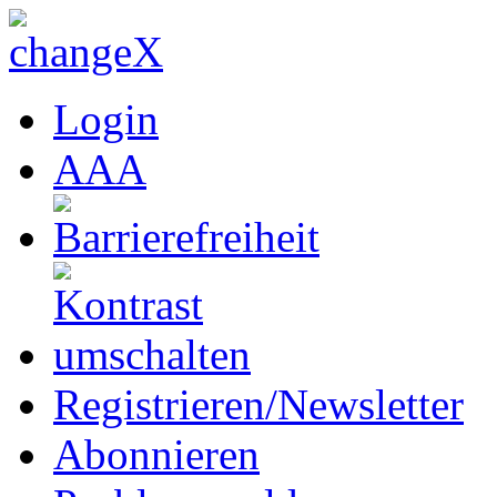
Login
A
A
A
Registrieren/Newsletter
Abonnieren