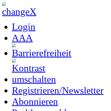
Login
A
A
A
Registrieren/Newsletter
Abonnieren