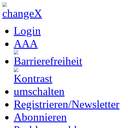
Login
A
A
A
Registrieren/Newsletter
Abonnieren