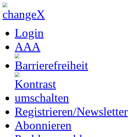
Login
A
A
A
Registrieren/Newsletter
Abonnieren