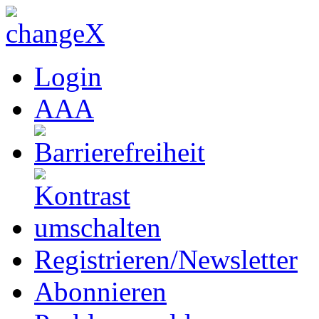
Login
A
A
A
Registrieren/Newsletter
Abonnieren