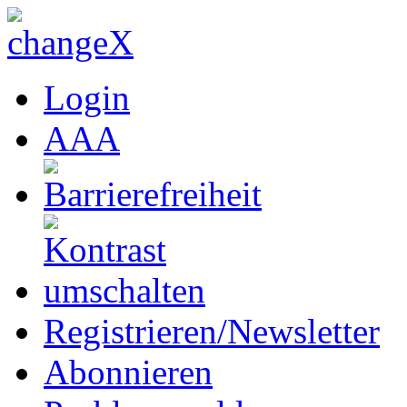
Login
A
A
A
Registrieren/Newsletter
Abonnieren