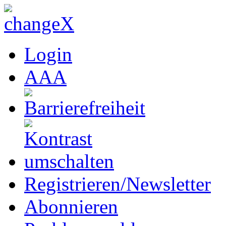
Login
A
A
A
Registrieren/Newsletter
Abonnieren