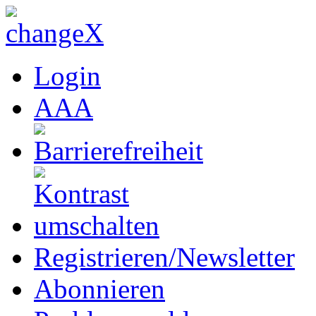
Login
A
A
A
Registrieren/Newsletter
Abonnieren