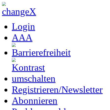
Login
A
A
A
Registrieren/Newsletter
Abonnieren