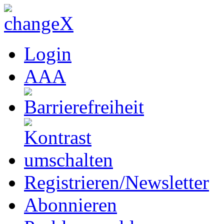
Login
A
A
A
Registrieren/Newsletter
Abonnieren