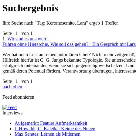
Suchergebnis
Ihre Suche nach "
Tag: Keromosemito, Lara
" ergab 1 Treffer.
Seite
1
von 1
1.
Wir sind es uns wert!
Führen ohne Hierarchie. Wie soll das gehen? - Ein Gespräch mit Lar
Wer hat noch Lust auf einen autoritären Chef? Nicht mehr zeitgemäß, 
Hilfreich hierfür ist C. G. Jungs bekannte Typologie. Sie unterscheid
erfolgreich miteinander, wenn sie sich gegenseitig wertschätzen. Und
gemäß deren Potential fördern, Verantwortung übertragen, interessa
Seite
1
von 1
nach oben
Feed abonnieren
Interviews
Aufgemerkt: Feature Aufmerksamkeit
J. Howaldt, C. Kaletka: Keime des Neuen
Max Senges: Lernen als Mitlernen