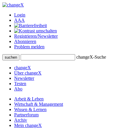
Login
A
A
A
Registrieren/Newsletter
Abonnieren
Problem melden
changeX-Suche
suchen
changeX
Über changeX
Newsletter
Testen
Abo
Arbeit & Leben
Wirtschaft & Management
Wissen & Lernen
Partnerforum
Archiv
Mein changeX