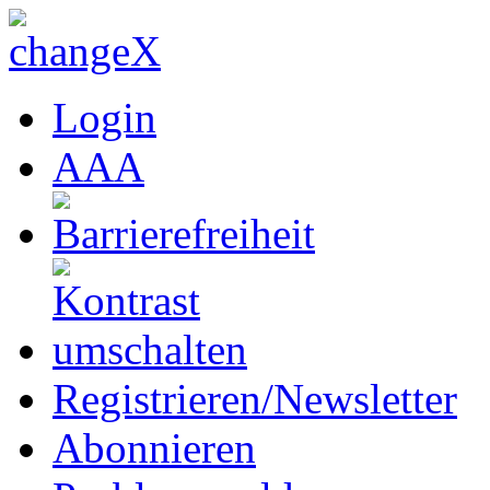
Login
A
A
A
Registrieren/Newsletter
Abonnieren