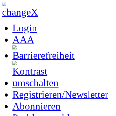
Login
A
A
A
Registrieren/Newsletter
Abonnieren