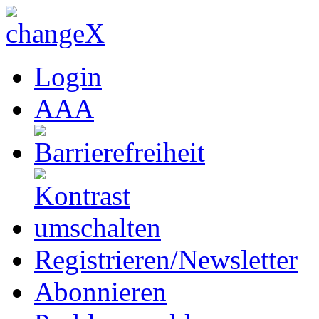
Login
A
A
A
Registrieren/Newsletter
Abonnieren