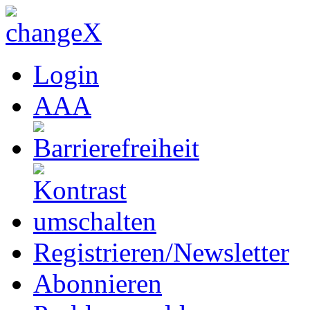
Login
A
A
A
Registrieren/Newsletter
Abonnieren