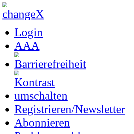
Login
A
A
A
Registrieren/Newsletter
Abonnieren