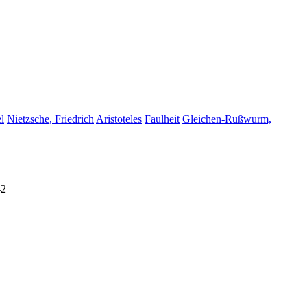
l
Nietzsche, Friedrich
Aristoteles
Faulheit
Gleichen-Rußwurm,
-2