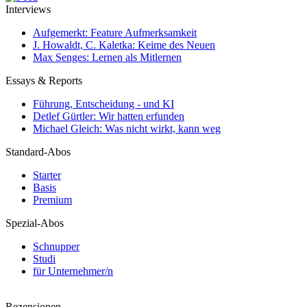
Interviews
Aufgemerkt: Feature Aufmerksamkeit
J. Howaldt, C. Kaletka: Keime des Neuen
Max Senges: Lernen als Mitlernen
Essays & Reports
Führung, Entscheidung - und KI
Detlef Gürtler: Wir hatten erfunden
Michael Gleich: Was nicht wirkt, kann weg
Standard-Abos
Starter
Basis
Premium
Spezial-Abos
Schnupper
Studi
für Unternehmer/n
Rezensionen