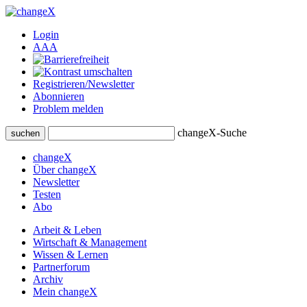
Login
A
A
A
Registrieren/Newsletter
Abonnieren
Problem melden
changeX-Suche
suchen
changeX
Über changeX
Newsletter
Testen
Abo
Arbeit & Leben
Wirtschaft & Management
Wissen & Lernen
Partnerforum
Archiv
Mein changeX