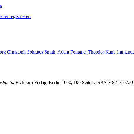
en
tter registrieren
org Christoph
Sokrates
Smith, Adam
Fontane, Theodor
Kant, Immanue
gsbuch..
Eichborn Verlag, Berlin 1900, 190 Seiten, ISBN
3-8218-0720