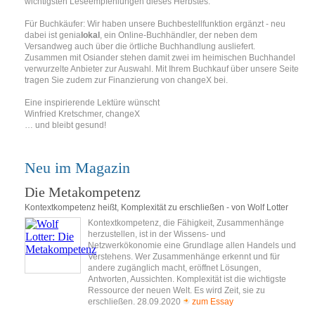
wichtigsten Leseempfehlungen dieses Herbstes.
Für Buchkäufer: Wir haben unsere Buchbestellfunktion ergänzt - neu
dabei ist genia
lokal
, ein Online-Buchhändler, der neben dem
Versandweg auch über die örtliche Buchhandlung ausliefert.
Zusammen mit Osiander stehen damit zwei im heimischen Buchhandel
verwurzelte Anbieter zur Auswahl. Mit Ihrem Buchkauf über unsere Seite
tragen Sie zudem zur Finanzierung von changeX bei.
Eine inspirierende Lektüre wünscht
Winfried Kretschmer, changeX
… und bleibt gesund!
Neu im Magazin
Die Metakompetenz
Kontextkompetenz heißt, Komplexität zu erschließen - von Wolf Lotter
Kontextkompetenz, die Fähigkeit, Zusammenhänge
herzustellen, ist in der Wissens- und
Netzwerkökonomie eine Grundlage allen Handels und
Verstehens. Wer Zusammenhänge erkennt und für
andere zugänglich macht, eröffnet Lösungen,
Antworten, Aussichten. Komplexität ist die wichtigste
Ressource der neuen Welt. Es wird Zeit, sie zu
erschließen. 28.09.2020
zum Essay