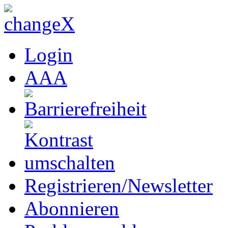
Login
A
A
A
Registrieren/Newsletter
Abonnieren