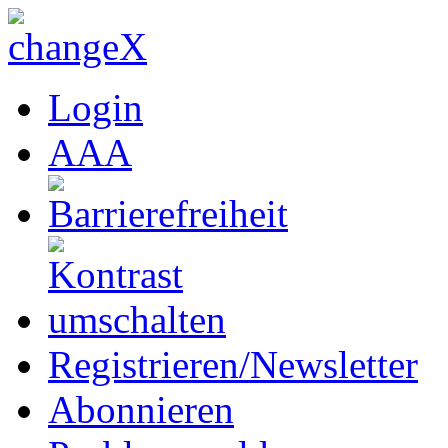
Login
A
A
A
Registrieren/Newsletter
Abonnieren