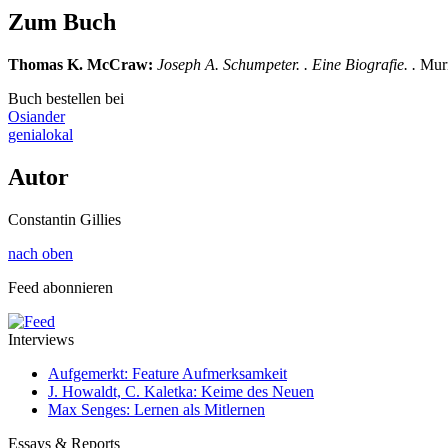
Zum Buch
Thomas K. McCraw
:
Joseph A. Schumpeter. . Eine Biografie. .
Mur
Buch bestellen bei
Osiander
genialokal
Autor
Constantin Gillies
nach oben
Feed abonnieren
Interviews
Aufgemerkt: Feature Aufmerksamkeit
J. Howaldt, C. Kaletka: Keime des Neuen
Max Senges: Lernen als Mitlernen
Essays & Reports