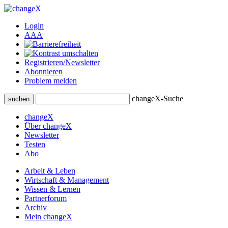
Login
A
A
A
Registrieren/Newsletter
Abonnieren
Problem melden
changeX-Suche
suchen
changeX
Über changeX
Newsletter
Testen
Abo
Arbeit & Leben
Wirtschaft & Management
Wissen & Lernen
Partnerforum
Archiv
Mein changeX