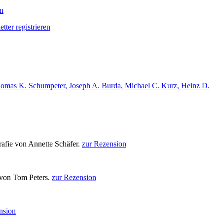
en
tter registrieren
omas K.
Schumpeter, Joseph A.
Burda, Michael C.
Kurz, Heinz D.
afie von Annette Schäfer.
zur Rezension
von Tom Peters.
zur Rezension
nsion