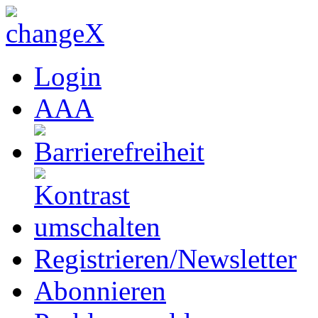
Login
A
A
A
Registrieren/Newsletter
Abonnieren