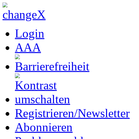
Login
A
A
A
Registrieren/Newsletter
Abonnieren