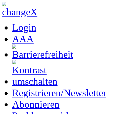
Login
A
A
A
Registrieren/Newsletter
Abonnieren