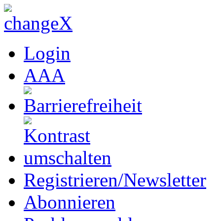
Login
A
A
A
Registrieren/Newsletter
Abonnieren