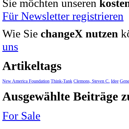
Sie möchten unseren
koste
Für Newsletter registrieren
Wie Sie
changeX nutzen
kö
uns
Artikeltags
New America Foundation
Think-Tank
Clemons, Steven C.
Idee
Gene
Ausgewählte Beiträge
For Sale