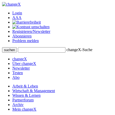
Login
A
A
A
Registrieren/Newsletter
Abonnieren
Problem melden
changeX-Suche
suchen
changeX
Über changeX
Newsletter
Testen
Abo
Arbeit & Leben
Wirtschaft & Management
Wissen & Lernen
Partnerforum
Archiv
Mein changeX