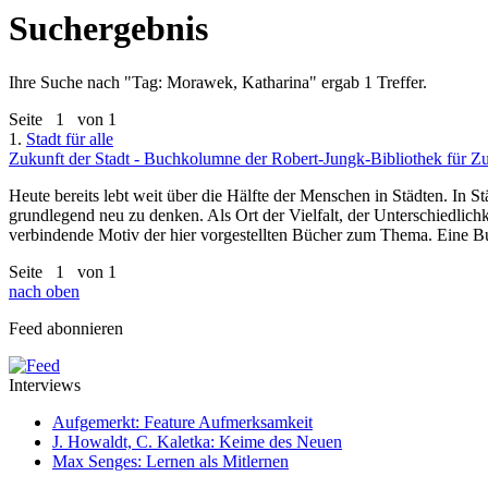
Suchergebnis
Ihre Suche nach "
Tag: Morawek, Katharina
" ergab 1 Treffer.
Seite
1
von 1
1.
Stadt für alle
Zukunft der Stadt - Buchkolumne der Robert-Jungk-Bibliothek für Zu
Heute bereits lebt weit über die Hälfte der Menschen in Städten. In St
grundlegend neu zu denken. Als Ort der Vielfalt, der Unterschiedlichke
verbindende Motiv der hier vorgestellten Bücher zum Thema. Eine 
Seite
1
von 1
nach oben
Feed abonnieren
Interviews
Aufgemerkt: Feature Aufmerksamkeit
J. Howaldt, C. Kaletka: Keime des Neuen
Max Senges: Lernen als Mitlernen