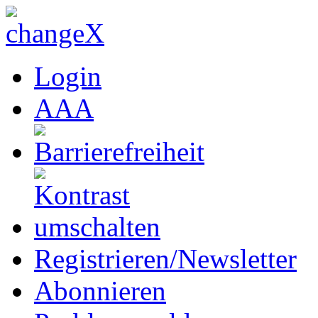
Login
A
A
A
Registrieren/Newsletter
Abonnieren