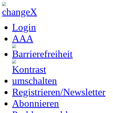
Login
A
A
A
Registrieren/Newsletter
Abonnieren