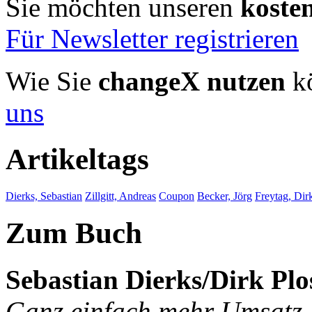
Sie möchten unseren
koste
Für Newsletter registrieren
Wie Sie
changeX nutzen
kö
uns
Artikeltags
Dierks, Sebastian
Zillgitt, Andreas
Coupon
Becker, Jörg
Freytag, Dir
Zum Buch
Sebastian Dierks/Dirk Plo
Ganz einfach mehr Umsatz.