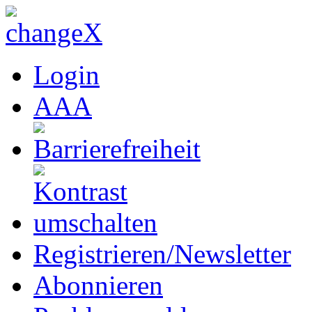
Login
A
A
A
Registrieren/Newsletter
Abonnieren