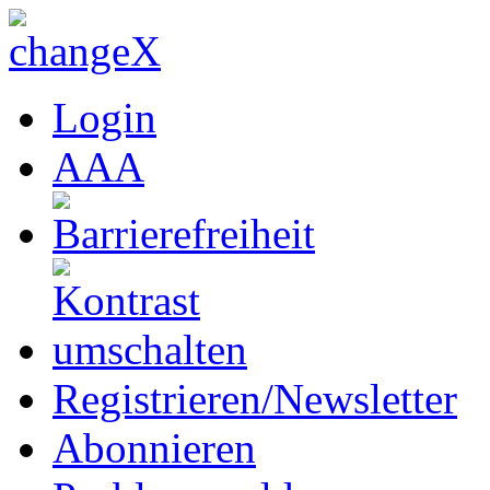
Login
A
A
A
Registrieren/Newsletter
Abonnieren