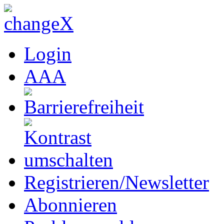
Login
A
A
A
Registrieren/Newsletter
Abonnieren