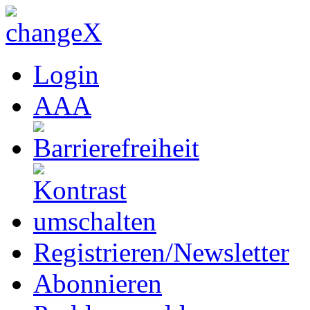
Login
A
A
A
Registrieren/Newsletter
Abonnieren